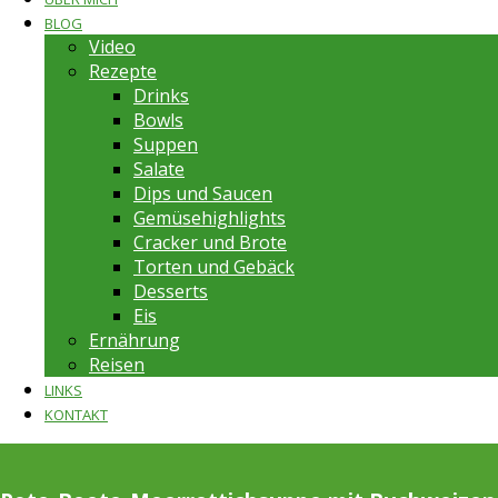
BLOG
Video
Rezepte
Drinks
Bowls
Suppen
Salate
Dips und Saucen
Gemüsehighlights
Cracker und Brote
Torten und Gebäck
Desserts
Eis
Ernährung
Reisen
LINKS
KONTAKT