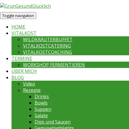
Toggle navigation
HOME
VITALKOST
WILDKRÄUTERBUFFET
VITALKOSTCATERING
VITALKOSTCOACHING
TERMINE
WORKSHOP FERMENTIEREN
ÜBER MICH
BLOG
Video
Rezepte
Drinks
Bowls
Suppen
Salate
Dips und Saucen
Gemüsehighlights