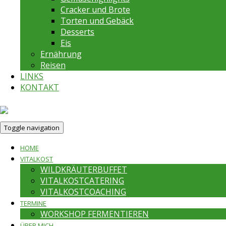
Cracker und Brote
Torten und Gebäck
Desserts
Eis
Ernährung
Reisen
LINKS
KONTAKT
Toggle navigation
HOME
VITALKOST
WILDKRÄUTERBUFFET
VITALKOSTCATERING
VITALKOSTCOACHING
TERMINE
WORKSHOP FERMENTIEREN
ÜBER MICH