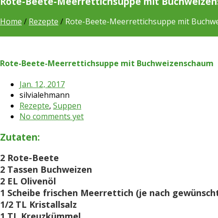
Rote-Beete-Meerrettichsuppe mit Buchweize
Home
/
Rezepte
/
Rote-Beete-Meerrettichsuppe mit Buchw
Rote-Beete-Meerrettichsuppe mit Buchweizenschaum
Jan. 12, 2017
silvialehmann
Rezepte
,
Suppen
No comments yet
Zutaten:
2 Rote-Beete
2 Tassen Buchweizen
2 EL Olivenöl
1 Scheibe frischen Meerrettich (je nach gewünsch
1/2 TL Kristallsalz
1 TL Kreuzkümmel