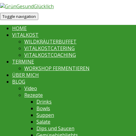
Toggle navigation
HOME
VITALKOST
WILDKRÄUTERBUFFET
VITALKOSTCATERING
VITALKOSTCOACHING
TERMINE
WORKSHOP FERMENTIEREN
ÜBER MICH
BLOG
Video
Rezepte
Drinks
Bowls
Suppen
Salate
Dips und Saucen
Gemüsehighlights