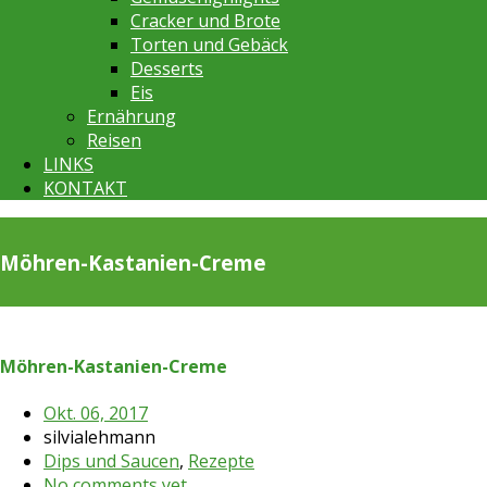
Cracker und Brote
Torten und Gebäck
Desserts
Eis
Ernährung
Reisen
LINKS
KONTAKT
Möhren-Kastanien-Creme
Möhren-Kastanien-Creme
Okt. 06, 2017
silvialehmann
Dips und Saucen
,
Rezepte
No comments yet