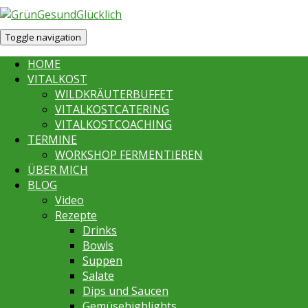
Toggle navigation
HOME
VITALKOST
WILDKRÄUTERBUFFET
VITALKOSTCATERING
VITALKOSTCOACHING
TERMINE
WORKSHOP FERMENTIEREN
ÜBER MICH
BLOG
Video
Rezepte
Drinks
Bowls
Suppen
Salate
Dips und Saucen
Gemüsehighlights