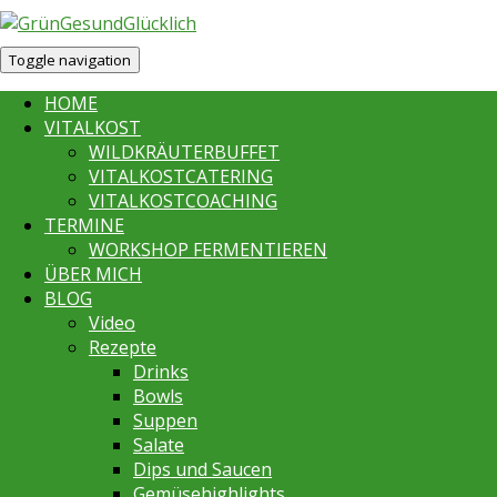
Toggle navigation
HOME
VITALKOST
WILDKRÄUTERBUFFET
VITALKOSTCATERING
VITALKOSTCOACHING
TERMINE
WORKSHOP FERMENTIEREN
ÜBER MICH
BLOG
Video
Rezepte
Drinks
Bowls
Suppen
Salate
Dips und Saucen
Gemüsehighlights