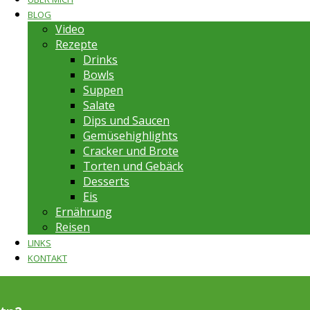
BLOG
Video
Rezepte
Drinks
Bowls
Suppen
Salate
Dips und Saucen
Gemüsehighlights
Cracker und Brote
Torten und Gebäck
Desserts
Eis
Ernährung
Reisen
LINKS
KONTAKT