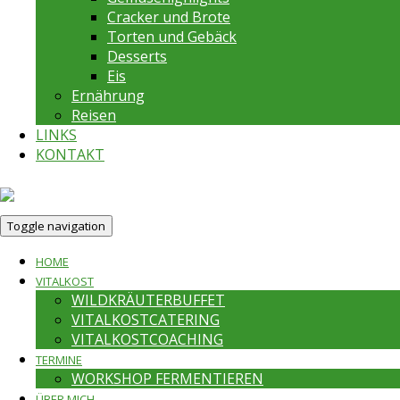
Cracker und Brote
Torten und Gebäck
Desserts
Eis
Ernährung
Reisen
LINKS
KONTAKT
Toggle navigation
HOME
VITALKOST
WILDKRÄUTERBUFFET
VITALKOSTCATERING
VITALKOSTCOACHING
TERMINE
WORKSHOP FERMENTIEREN
ÜBER MICH