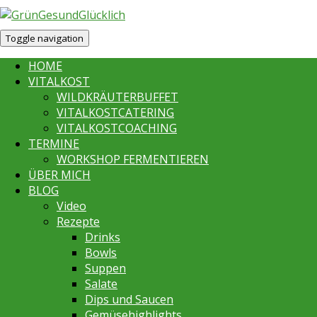
Toggle navigation
HOME
VITALKOST
WILDKRÄUTERBUFFET
VITALKOSTCATERING
VITALKOSTCOACHING
TERMINE
WORKSHOP FERMENTIEREN
ÜBER MICH
BLOG
Video
Rezepte
Drinks
Bowls
Suppen
Salate
Dips und Saucen
Gemüsehighlights