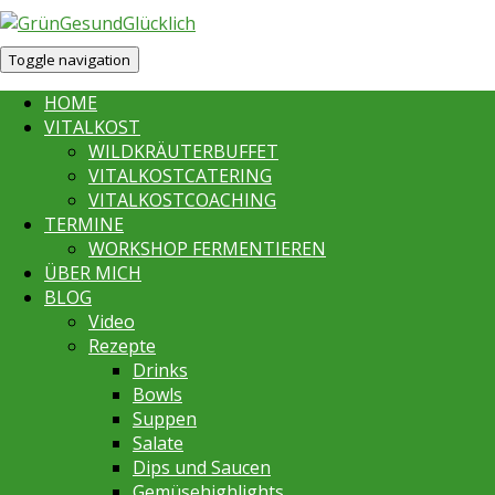
Toggle navigation
HOME
VITALKOST
WILDKRÄUTERBUFFET
VITALKOSTCATERING
VITALKOSTCOACHING
TERMINE
WORKSHOP FERMENTIEREN
ÜBER MICH
BLOG
Video
Rezepte
Drinks
Bowls
Suppen
Salate
Dips und Saucen
Gemüsehighlights