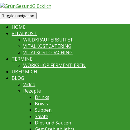
Toggle navigation
HOME
VITALKOST
WILDKRÄUTERBUFFET
VITALKOSTCATERING
VITALKOSTCOACHING
TERMINE
WORKSHOP FERMENTIEREN
ÜBER MICH
BLOG
Video
Rezepte
Drinks
Bowls
Suppen
Salate
Dips und Saucen
Gemüsehighlights