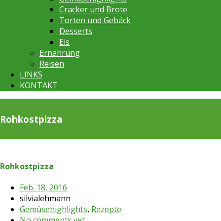
Cracker und Brote
Torten und Gebäck
Desserts
Eis
Ernährung
Reisen
LINKS
KONTAKT
Rohkostpizza
Rohkostpizza
Feb. 18, 2016
silvialehmann
Gemüsehighlights
,
Rezepte
No comments yet