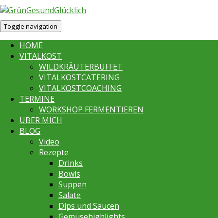
Toggle navigation
HOME
VITALKOST
WILDKRÄUTERBUFFET
VITALKOSTCATERING
VITALKOSTCOACHING
TERMINE
WORKSHOP FERMENTIEREN
ÜBER MICH
BLOG
Video
Rezepte
Drinks
Bowls
Suppen
Salate
Dips und Saucen
Gemüsehighlights