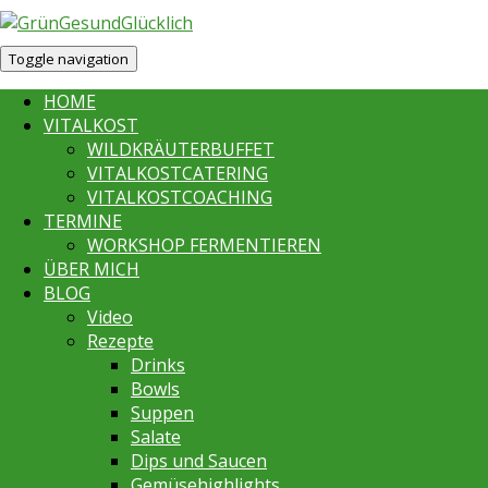
Toggle navigation
HOME
VITALKOST
WILDKRÄUTERBUFFET
VITALKOSTCATERING
VITALKOSTCOACHING
TERMINE
WORKSHOP FERMENTIEREN
ÜBER MICH
BLOG
Video
Rezepte
Drinks
Bowls
Suppen
Salate
Dips und Saucen
Gemüsehighlights