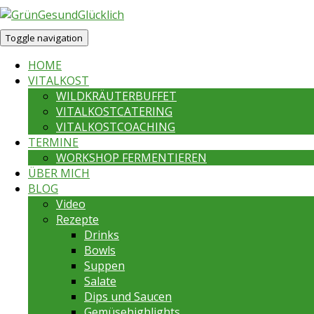
Toggle navigation
HOME
VITALKOST
WILDKRÄUTERBUFFET
VITALKOSTCATERING
VITALKOSTCOACHING
TERMINE
WORKSHOP FERMENTIEREN
ÜBER MICH
BLOG
Video
Rezepte
Drinks
Bowls
Suppen
Salate
Dips und Saucen
Gemüsehighlights