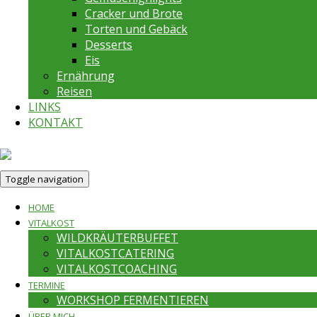
Cracker und Brote
Torten und Gebäck
Desserts
Eis
Ernährung
Reisen
LINKS
KONTAKT
Toggle navigation
HOME
VITALKOST
WILDKRÄUTERBUFFET
VITALKOSTCATERING
VITALKOSTCOACHING
TERMINE
WORKSHOP FERMENTIEREN
ÜBER MICH