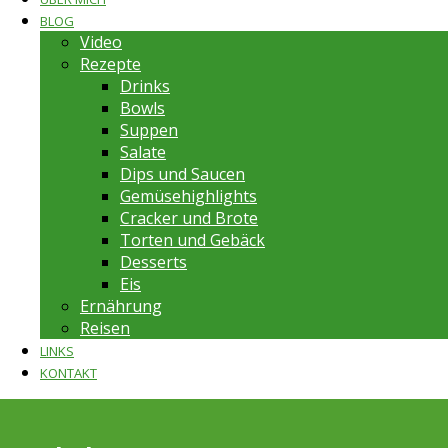
BLOG
Video
Rezepte
Drinks
Bowls
Suppen
Salate
Dips und Saucen
Gemüsehighlights
Cracker und Brote
Torten und Gebäck
Desserts
Eis
Ernährung
Reisen
LINKS
KONTAKT