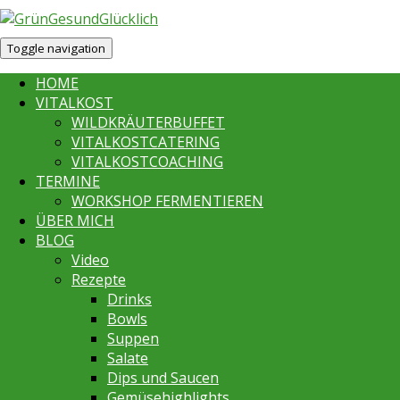
Toggle navigation
HOME
VITALKOST
WILDKRÄUTERBUFFET
VITALKOSTCATERING
VITALKOSTCOACHING
TERMINE
WORKSHOP FERMENTIEREN
ÜBER MICH
BLOG
Video
Rezepte
Drinks
Bowls
Suppen
Salate
Dips und Saucen
Gemüsehighlights