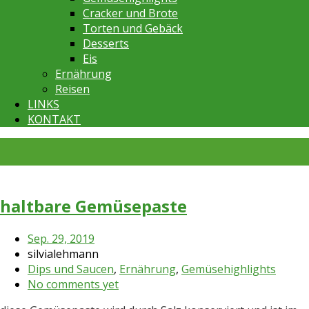
Cracker und Brote
Torten und Gebäck
Desserts
Eis
Ernährung
Reisen
LINKS
KONTAKT
haltbare Gemüsepaste
Sep. 29, 2019
silvialehmann
Dips und Saucen
,
Ernährung
,
Gemüsehighlights
No comments yet