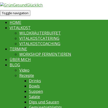
Toggle navigation
HOME
VITALKOST
WILDKRÄUTERBUFFET
VITALKOSTCATERING
VITALKOSTCOACHING
TERMINE
WORKSHOP FERMENTIEREN
ÜBER MICH
BLOG
Video
Rezepte
Drinks
Bowls
Suppen
Salate
Dips und Saucen
Gemüsehighlights