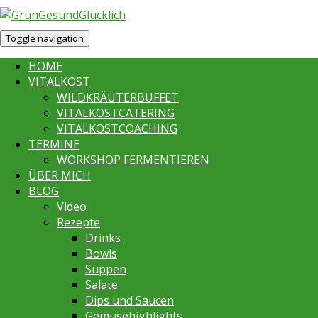
Toggle navigation
HOME
VITALKOST
WILDKRÄUTERBUFFET
VITALKOSTCATERING
VITALKOSTCOACHING
TERMINE
WORKSHOP FERMENTIEREN
ÜBER MICH
BLOG
Video
Rezepte
Drinks
Bowls
Suppen
Salate
Dips und Saucen
Gemüsehighlights