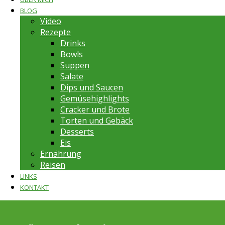
BLOG
Video
Rezepte
Drinks
Bowls
Suppen
Salate
Dips und Saucen
Gemüsehighlights
Cracker und Brote
Torten und Gebäck
Desserts
Eis
Ernährung
Reisen
LINKS
KONTAKT