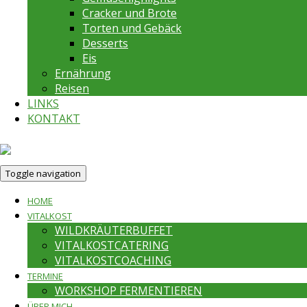
Cracker und Brote
Torten und Gebäck
Desserts
Eis
Ernährung
Reisen
LINKS
KONTAKT
Toggle navigation
HOME
VITALKOST
WILDKRÄUTERBUFFET
VITALKOSTCATERING
VITALKOSTCOACHING
TERMINE
WORKSHOP FERMENTIEREN
ÜBER MICH