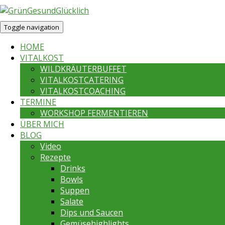
Toggle navigation
HOME
VITALKOST
WILDKRÄUTERBUFFET
VITALKOSTCATERING
VITALKOSTCOACHING
TERMINE
WORKSHOP FERMENTIEREN
ÜBER MICH
BLOG
Video
Rezepte
Drinks
Bowls
Suppen
Salate
Dips und Saucen
Gemüsehighlights